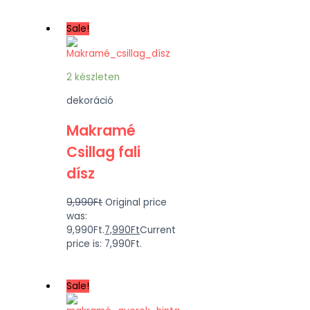
Sale!
2 készleten
dekoráció
Makramé
Csillag fali
dísz
9,990
Ft
Original price
was:
9,990Ft.
7,990
Ft
Current
price is: 7,990Ft.
Sale!