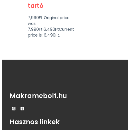
tartó
7,990
Ft
Original price
was:
7,990Ft.
6,490
Ft
Current
price is: 6,490Ft.
Makramebolt.hu
Hasznos linkek