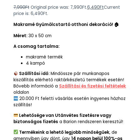
7,990
Ft
Original price was: 7,990Ft.
6,490
Ft
Current
price is: 6,490Ft.
Makramé Gyümölcstartó otthoni dekoráció! 🏠
Méret:
30 x 50 cm
A csomag tartalma:
makramé termék
4 kampó
Szállítási idő:
Mindössze pár munkanapos
kiszállítás elérhető raktárkészletű termékek esetén!
Bővebb információ a
Szállítási és fizetési feltételek
oldalon
20.000 Ft feletti vásárlás esetén ingyenes házhoz
szállítás!
Lehetősége van Utánvétes fizetésre vagy
biztonságos fizetés
a Barion rendszeren keresztül!
Termékeink a lehető legjobb minőségűek
, de
amennyiben úgy dönt, úgy
14 napon belül 100%-os