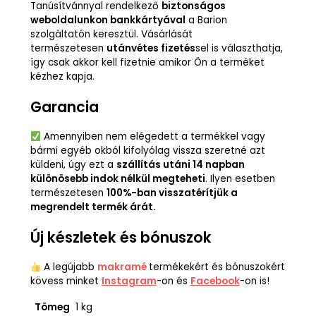
Tanúsítvánnyal rendelkező
biztonságos
weboldalunkon bankkártyával
a Barion
szolgáltatón keresztül. Vásárlását
természetesen
utánvétes fizetés
sel is választhatja,
így csak akkor kell fizetnie amikor Ön a terméket
kézhez kapja.
Garancia
Amennyiben nem elégedett a termékkel vagy
bármi egyéb okból kifolyólag vissza szeretné azt
küldeni, úgy ezt a
szállítás utáni 14 napban
különösebb indok nélkül megteheti
. Ilyen esetben
természetesen
100%-ban visszatérítjük a
megrendelt termék árát.
Új készletek és bónuszok
A legújabb
makramé
termékekért és bónuszokért
kövess minket
Instagram
-on és
Facebook
-on is!
Tömeg
1 kg